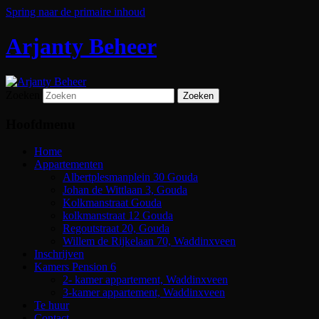
Spring naar de primaire inhoud
Arjanty Beheer
Zoeken
Hoofdmenu
Home
Appartementen
Albertplesmanplein 30 Gouda
Johan de Wittlaan 3, Gouda
Kolkmanstraat Gouda
kolkmanstraat 12 Gouda
Regoutstraat 20, Gouda
Willem de Rijkelaan 70, Waddinxveen
Inschrijven
Kamers Pension 6
2- kamer appartement, Waddinxveen
3-kamer appartement, Waddinxveen
Te huur
Contact